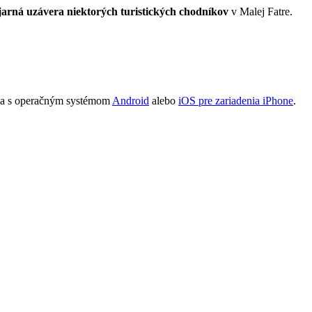
jarná uzávera niektorých turistických chodníkov
v Malej Fatre.
denia s operačným systémom
Android
alebo
iOS pre zariadenia
iPhone
.