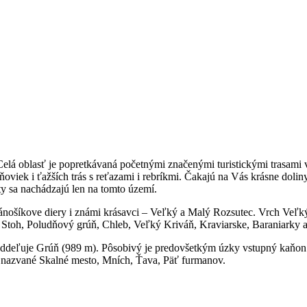
elá oblasť je popretkávaná početnými značenými turistickými trasami v 
oviek i ťažších trás s reťazami i rebríkmi. Čakajú na Vás krásne dolin
ty sa nachádzajú len na tomto území.
nošíkove diery i známi krásavci – Veľký a Malý Rozsutec. Vrch Veľký
Stoh, Poludňový grúň, Chleb, Veľký Kriváň, Kraviarske, Baraniarky a
 oddeľuje Grúň (989 m). Pôsobivý je predovšetkým úzky vstupný kaňon 
ry nazvané Skalné mesto, Mních, Ťava, Päť furmanov.