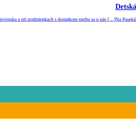
Detská
 Slovensku a pri podmienkach s dostatkom snehu sa u nás […]
Na Pasekác