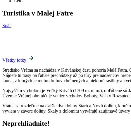
Leto
Turistika v Malej Fatre
Späť
Všetky fotky
Stredisko Vrátna sa nachádza v Krivánskej časti pohoria Malá Fatra. C
Nájdete tu trasy na ľahšie prechádzky až po túry pre nadšencov hrebeň
fauna, z ktorých je mnho druhov chránených a niektoré rastliny a kve
Najvyšším vrcholom je Veľký Kriváň (1709 m. n. m.), obľúbené sú Já
Územie Vrátnej ohraničuje veniec vrcholov Boboty, Veľký Rozsutec, 
Vrátna sa rozdeľuje na ďalšie dve doliny Starú a Novú dolinu, ktoré
vyviera v závere doliny. Skaly z dolomitu vytvárajú zaujímavé útva
Neprehliadnite!