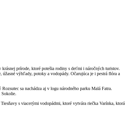
krásnej prírode, ktoré potešia rodiny s deťmi i náročných turistov.
y, úžasné výhľady, potoky a vodopády. Očarujúca je i pestrá flóra a
 Rozsutec sa nachádza aj v logu národného parku Malá Fatra.
 Sokolie.
Tiesňavy s viacerými vodopádmi, ktoré vytvára riečka Varínka, ktorá