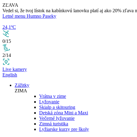
ZĽAVA
Vedel si, že tvoj lístok na kabínkovú lanovku platí aj ako 20% zľava
Letné menu Humno Paseky
24,1ºC
0/15
2/14
Live kamery
English
Zážitky
ZIMA
Vrátna v zime
Lyžovanie
Skialp a skitouring
Detská zóna Mini a Maxi
Večerné lyžovanie
Zimná turistika
Lyžiarske kurzy pre školy