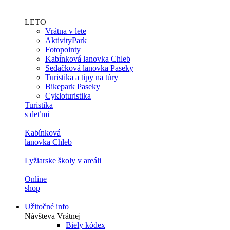
LETO
Vrátna v lete
AktivityPark
Fotopointy
Kabínková lanovka Chleb
Sedačková lanovka Paseky
Turistika a tipy na túry
Bikepark Paseky
Cykloturistika
Turistika
s deťmi
Kabínková
lanovka Chleb
Lyžiarske školy v areáli
Online
shop
Užitočné info
Návšteva Vrátnej
Biely kódex