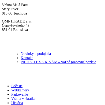
Vrátna Malá Fatra
Starý Dvor
013 06 Terchová
OMNITRADE a. s.
Černyševského 48
851 01 Bratislava
Novinky a podujatia
Kontakt
PRIDAJTE SA K NÁM – voľné pracovné pozície
Počasie
Webkamery
Parkovanie
Vrátna v skratke
História