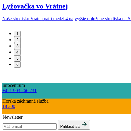
Lyžovačka vo Vrátnej
Naše stredisko Vrátna patrí medzi 4 najvyššie položené strediská na
1
2
3
4
5
6
Infocentrum
+421 903 266 231
Horská záchranná služba
18 300
Newsletter
Prihlásiť sa