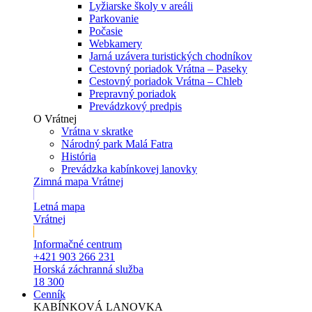
Lyžiarske školy v areáli
Parkovanie
Počasie
Webkamery
Jarná uzávera turistických chodníkov
Cestovný poriadok Vrátna – Paseky
Cestovný poriadok Vrátna – Chleb
Prepravný poriadok
Prevádzkový predpis
O Vrátnej
Vrátna v skratke
Národný park Malá Fatra
História
Prevádzka kabínkovej lanovky
Zimná mapa Vrátnej
Letná mapa
Vrátnej
Informačné centrum
+421 903 266 231
Horská záchranná služba
18 300
Cenník
KABÍNKOVÁ LANOVKA