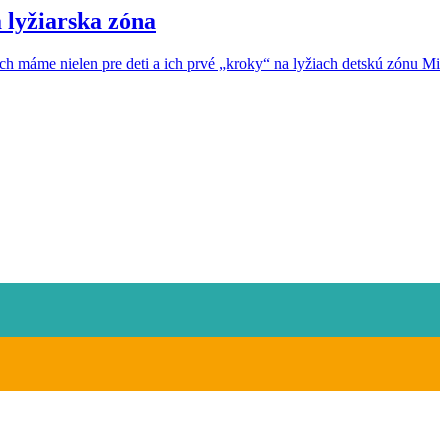
 lyžiarska zóna
h máme nielen pre deti a ich prvé „kroky“ na lyžiach detskú zónu Min