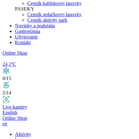
Cenník kabínkovej lanovky
PASEKY
Cenník sedačkovej lanovky
Cenník aktivity park
Novinky a podujatia
Gastronómia
Ubytovanie
Kontakt
Online Shop
24,1ºC
0/15
2/14
Live kamery
English
Online Shop
en
Aktivity