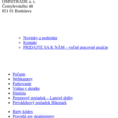
OMNITRADE a. s.
Černyševského 48
851 01 Bratislava
Novinky a podujatia
Kontakt
PRIDAJTE SA K NÁM – voľné pracovné pozície
Počasie
Webkamery
Parkovanie
Vrátna v skratke
História
Prepravný poriadok – Lanové dráhy
Prevádzkový poriadok Bikepark
Biely kódex
Pravidlá pre skialpinistov