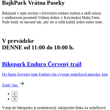
BajkPark Vrátna Paseky
Bikepark v tejto sezóne s červeným enduro trailom a skill zónou
v nádhernom prostredí Vrátnej doliny v Krivánskej Malej Fatre.
Naše traily sú stavané tak, aby ste si užili každý jeden meter trate.
V prevádzke
DENNE od 11:00 do 18:00 h.
Bikepark Enduro Červený trail
Do štartu červenej trate Enduro vás vyvezie sedačková lanovka, ktorá
Zistiť viac
1
2
Vstup do bikeparku je podmienený zakúpením lístka na sedačkovú