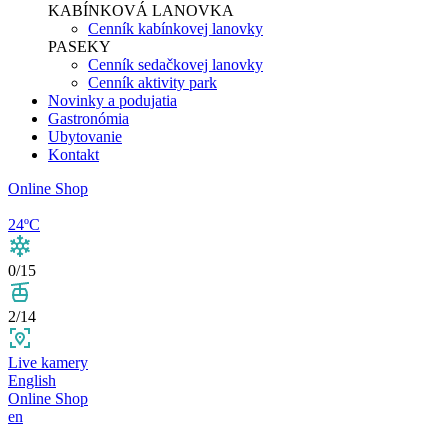
KABÍNKOVÁ LANOVKA
Cenník kabínkovej lanovky
PASEKY
Cenník sedačkovej lanovky
Cenník aktivity park
Novinky a podujatia
Gastronómia
Ubytovanie
Kontakt
Online Shop
24ºC
0/15
2/14
Live kamery
English
Online Shop
en