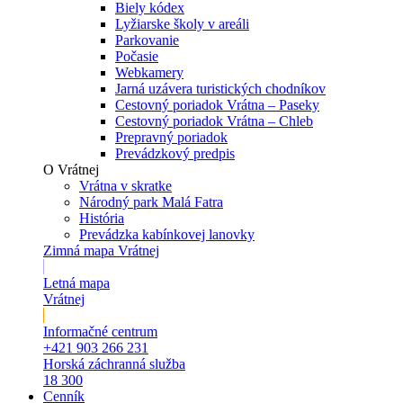
Biely kódex
Lyžiarske školy v areáli
Parkovanie
Počasie
Webkamery
Jarná uzávera turistických chodníkov
Cestovný poriadok Vrátna – Paseky
Cestovný poriadok Vrátna – Chleb
Prepravný poriadok
Prevádzkový predpis
O Vrátnej
Vrátna v skratke
Národný park Malá Fatra
História
Prevádzka kabínkovej lanovky
Zimná mapa Vrátnej
Letná mapa
Vrátnej
Informačné centrum
+421 903 266 231
Horská záchranná služba
18 300
Cenník