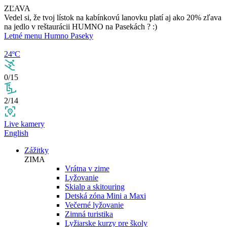
ZĽAVA
Vedel si, že tvoj lístok na kabínkovú lanovku platí aj ako 20% zľava
na jedlo v reštaurácii HUMNO na Pasekách ? :)
Letné menu Humno Paseky
24ºC
0/15
2/14
Live kamery
English
Zážitky
ZIMA
Vrátna v zime
Lyžovanie
Skialp a skitouring
Detská zóna Mini a Maxi
Večerné lyžovanie
Zimná turistika
Lyžiarske kurzy pre školy