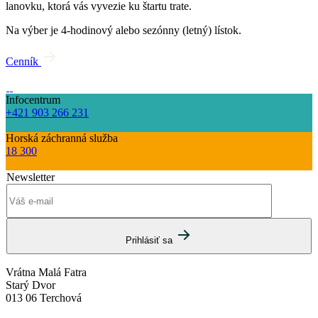
lanovku, ktorá vás vyvezie ku štartu trate.
Na výber je 4-hodinový alebo sezónny (letný) lístok.
Cenník
Infocentrum
+421 903 266 231
Horská záchranná služba
18 300
Newsletter
Prihlásiť sa
Vrátna Malá Fatra
Starý Dvor
013 06 Terchová