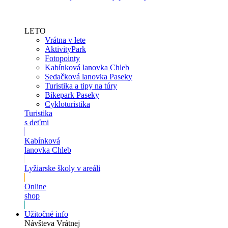
LETO
Vrátna v lete
AktivityPark
Fotopointy
Kabínková lanovka Chleb
Sedačková lanovka Paseky
Turistika a tipy na túry
Bikepark Paseky
Cykloturistika
Turistika
s deťmi
Kabínková
lanovka Chleb
Lyžiarske školy v areáli
Online
shop
Užitočné info
Návšteva Vrátnej