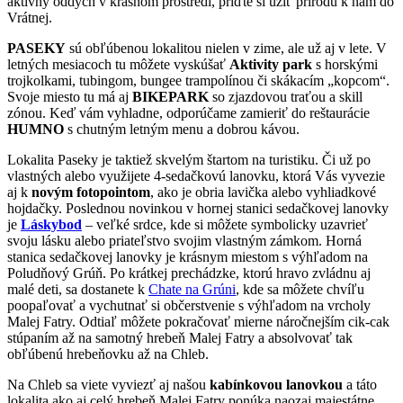
aktívny oddych v krásnom prostredí, príďte si užiť prírodu k nám do
Vrátnej.
PASEKY
sú obľúbenou lokalitou nielen v zime, ale už aj v lete. V
letných mesiacoch tu môžete vyskúšať
Aktivity park
s horskými
trojkolkami, tubingom, bungee trampolínou či skákacím „kopcom“.
Svoje miesto tu má aj
BIKEPARK
so zjazdovou traťou a skill
zónou. Keď vám vyhladne, odporúčame zamieriť do reštaurácie
HUMNO
s chutným letným menu a dobrou kávou.
Lokalita Paseky je taktiež skvelým štartom na turistiku. Či už po
vlastných alebo využijete 4-sedačkovú lanovku, ktorá Vás vyvezie
aj k
novým fotopointom
, ako je obria lavička alebo vyhliadkové
hojdačky. Poslednou novinkou v hornej stanici sedačkovej lanovky
je
Láskybod
– veľké srdce, kde si môžete symbolicky uzavrieť
svoju lásku alebo priateľstvo svojim vlastným zámkom. Horná
stanica sedačkovej lanovky je krásnym miestom s výhľadom na
Poludňový Grúň. Po krátkej prechádzke, ktorú hravo zvládnu aj
malé deti, sa dostanete k
Chate na Grúni
, kde sa môžete chvíľu
poopaľovať a vychutnať si občerstvenie s výhľadom na vrcholy
Malej Fatry. Odtiaľ môžete pokračovať mierne náročnejším cik-cak
stúpaním až na samotný hrebeň Malej Fatry a absolvovať tak
obľúbenú hrebeňovku až na Chleb.
Na Chleb sa viete vyviezť aj našou
kabínkovou lanovkou
a táto
lokalita ako aj celý hrebeň Malej Fatry ponúka naozaj majestátne