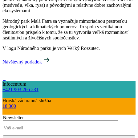
(medveďa, vlka, rysa) a pôvodnými a relatívne dobre zachovalými
ekosystémami.
Národný park Malá Fatra sa vyznačuje mimoriadnou pestrosťou
geologických a klimatických pomerov. To spolu s vertikálnou
členitosťou prispelo k tomu, že sa tu vytvorila veľká rozmanitosť
rastlinných a živočíšnych spoločenstiev.
V logu Národného parku je vrch Veľký Rozsutec.
Návštevný poriadok
Infocentrum
+421 903 266 231
Horská záchranná služba
18 300
Newsletter