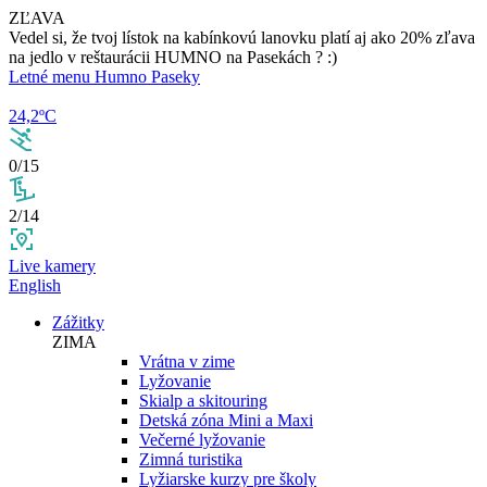
ZĽAVA
Vedel si, že tvoj lístok na kabínkovú lanovku platí aj ako 20% zľava
na jedlo v reštaurácii HUMNO na Pasekách ? :)
Letné menu Humno Paseky
24,2ºC
0/15
2/14
Live kamery
English
Zážitky
ZIMA
Vrátna v zime
Lyžovanie
Skialp a skitouring
Detská zóna Mini a Maxi
Večerné lyžovanie
Zimná turistika
Lyžiarske kurzy pre školy