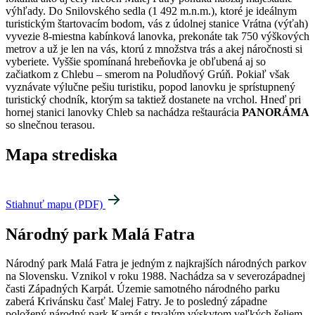
výhľady. Do Snilovského sedla (1 492 m.n.m.), ktoré je ideálnym
turistickým štartovacím bodom, vás z údolnej stanice Vrátna (výťah)
vyvezie 8-miestna kabínková lanovka, prekonáte tak 750 výškových
metrov a už je len na vás, ktorú z množstva trás a akej náročnosti si
vyberiete. Vyššie spomínaná hrebeňovka je obľubená aj so
začiatkom z Chlebu – smerom na Poludňový Grúň. Pokiaľ však
vyznávate výlučne pešiu turistiku, popod lanovku je sprístupnený
turistický chodník, ktorým sa taktiež dostanete na vrchol. Hneď pri
hornej stanici lanovky Chleb sa nachádza reštaurácia
PANORÁMA
so slnečnou terasou.
Mapa strediska
Stiahnuť mapu (PDF)
Národný park Malá Fatra
Národný park Malá Fatra je jedným z najkrajších národných parkov
na Slovensku. Vznikol v roku 1988. Nachádza sa v severozápadnej
časti Západných Karpát. Územie samotného národného parku
zaberá Krivánsku časť Malej Fatry. Je to posledný západne
položený národný park Karpát s trvalým výskytom veľkých šeliem