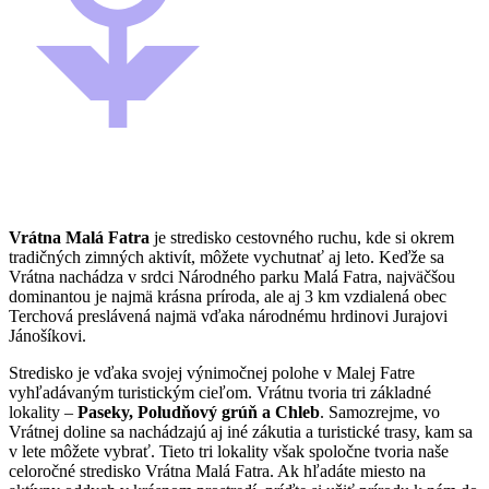
Vrátna Malá Fatra
je stredisko cestovného ruchu, kde si okrem
tradičných zimných aktivít, môžete vychutnať aj leto. Keďže sa
Vrátna nachádza v srdci Národného parku Malá Fatra, najväčšou
dominantou je najmä krásna príroda, ale aj 3 km vzdialená obec
Terchová preslávená najmä vďaka národnému hrdinovi Jurajovi
Jánošíkovi.
Stredisko je vďaka svojej výnimočnej polohe v Malej Fatre
vyhľadávaným turistickým cieľom. Vrátnu tvoria tri základné
lokality –
Paseky, Poludňový grúň a Chleb
. Samozrejme, vo
Vrátnej doline sa nachádzajú aj iné zákutia a turistické trasy, kam sa
v lete môžete vybrať. Tieto tri lokality však spoločne tvoria naše
celoročné stredisko Vrátna Malá Fatra. Ak hľadáte miesto na