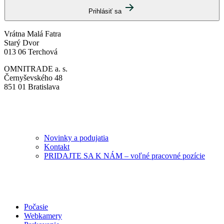
Prihlásiť sa
Vrátna Malá Fatra
Starý Dvor
013 06 Terchová
OMNITRADE a. s.
Černyševského 48
851 01 Bratislava
Novinky a podujatia
Kontakt
PRIDAJTE SA K NÁM – voľné pracovné pozície
Počasie
Webkamery