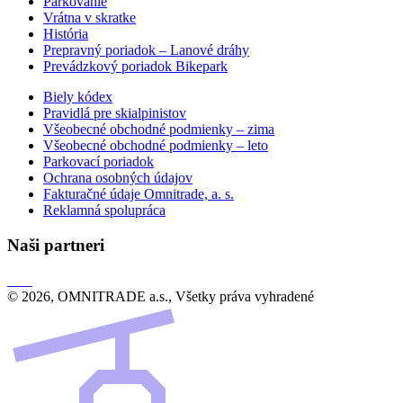
Parkovanie
Vrátna v skratke
História
Prepravný poriadok – Lanové dráhy
Prevádzkový poriadok Bikepark
Biely kódex
Pravidlá pre skialpinistov
Všeobecné obchodné podmienky – zima
Všeobecné obchodné podmienky – leto
Parkovací poriadok
Ochrana osobných údajov
Fakturačné údaje Omnitrade, a. s.
Reklamná spolupráca
Naši partneri
© 2026, OMNITRADE a.s., Všetky práva vyhradené