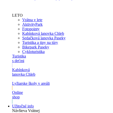
LETO
Vrátna v lete
AktivityPark
Fotopointy
Kabínková lanovka Chleb
Sedačková lanovka Paseky
Turistika a tipy na túry
Bikepark Paseky
Cykloturistika
Turistika
s deťmi
Kabínková
lanovka Chleb
Lyžiarske školy v areáli
Online
shop
Užitočné info
Návšteva Vrátnej