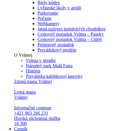
Biely kódex
Lyžiarske školy v areáli
Parkovanie
Počasie
Webkamery
Jarná uzávera turistických chodníkov
Cestovný poriadok Vrátna – Paseky
Cestovný poriadok Vrátna – Chleb
Prepravný poriadok
Prevádzkový predpis
O Vrátnej
Vrátna v skratke
Národný park Malá Fatra
História
Prevádzka kabínkovej lanovky
Zimná mapa Vrátnej
Letná mapa
Vrátnej
Informačné centrum
+421 903 266 231
Horská záchranná služba
18 300
Cenník