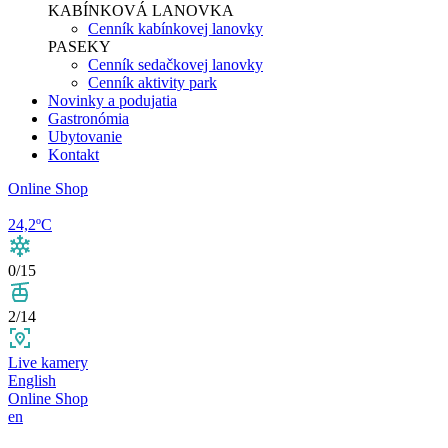
KABÍNKOVÁ LANOVKA
Cenník kabínkovej lanovky
PASEKY
Cenník sedačkovej lanovky
Cenník aktivity park
Novinky a podujatia
Gastronómia
Ubytovanie
Kontakt
Online Shop
24,2ºC
0/15
2/14
Live kamery
English
Online Shop
en