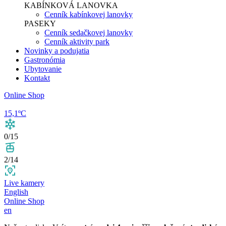
KABÍNKOVÁ LANOVKA
Cenník kabínkovej lanovky
PASEKY
Cenník sedačkovej lanovky
Cenník aktivity park
Novinky a podujatia
Gastronómia
Ubytovanie
Kontakt
Online Shop
15,1ºC
0/15
2/14
Live kamery
English
Online Shop
en