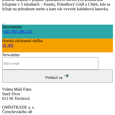
lyžujeme v 3 lokalitách – Paseky, Poludňový Grúň a Chleb, kde sa
lyžuje na prírodnom snehu a kam vás vyvezie kabínková lanovka.
Infocentrum
+421 903 266 231
Horská záchranná služba
18 300
Newsletter
Prihlásiť sa
Vrátna Malá Fatra
Starý Dvor
013 06 Terchová
OMNITRADE a. s.
Černyševského 48