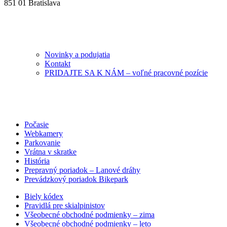
851 01 Bratislava
Novinky a podujatia
Kontakt
PRIDAJTE SA K NÁM – voľné pracovné pozície
Počasie
Webkamery
Parkovanie
Vrátna v skratke
História
Prepravný poriadok – Lanové dráhy
Prevádzkový poriadok Bikepark
Biely kódex
Pravidlá pre skialpinistov
Všeobecné obchodné podmienky – zima
Všeobecné obchodné podmienky – leto