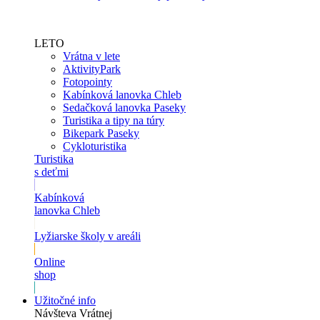
LETO
Vrátna v lete
AktivityPark
Fotopointy
Kabínková lanovka Chleb
Sedačková lanovka Paseky
Turistika a tipy na túry
Bikepark Paseky
Cykloturistika
Turistika
s deťmi
Kabínková
lanovka Chleb
Lyžiarske školy v areáli
Online
shop
Užitočné info
Návšteva Vrátnej