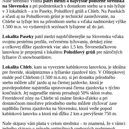
Naše stredisko Vrátna
patrí medzi 4 najvyššie položené strediská
na Slovensku
a pri podmienkach s dostatkom snehu sa u nás lyžuje
v 3 lokalitách – a to Paseky, Poludňový grúň a Chleb. Na Pasekách
a sčasti aj na Poludňovom grúni je technické zasnežovanie, na
Chlebe sa lyžuje len na prírodnom snehu a vďaka nadmorskej výške
1.500 m.n. vo vydarených sezónach lyžujeme až do jari.
Lokalita Paseky
patrí medzi najobľúbenejšie na Slovensku vďaka
svojmu pestrému profilu, večernému lyžovaniu, detskej zóne
a celkovej dĺžke zjazdoviek viac ako 1,5 km. Štvorsedačkovou
lanovkou je prepojená s lokalitou
Poludňový grúň
pre náročných
lyžiarov či snowboardistov.
Lokalita Chleb
, kam sa vyveziete kabínkovou lanovkou, je ideálna
pre freeride, skialpinizmus a lyžiarske zjazdové túry. V Oštiepkovej
mulde pod Chlebom (1.500 m.n.m). si pri dostatku prírodného
snehu môžete užiť jazdu aj na čiernej jazdovke, ktorá je
pravdepodobne najstrmšia upravovaná čierna zjazdovka v týchto
končinách. Jej najprudšie miesta presahujú 50% sklon svahu.
Freerideové zóny na Chlebe sú známe široko-ďaleko a pri
dostatočnom množstve prírodného snehu môžete zlyžovať zase
najdlhšiu čiernu zjazdovku na Slovensku, ktorá vedie popod
kabínkovú lanovku a ktorá má dĺžku 2 km a prevýšenie 750 m.
Naše skipasy vám platia v celom stredisku – to znamená, že v rámci
jedného skipasu v prípade optimálnych snehových podmienok