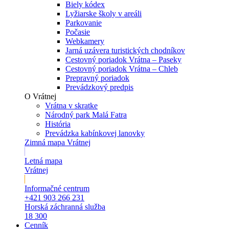
Biely kódex
Lyžiarske školy v areáli
Parkovanie
Počasie
Webkamery
Jarná uzávera turistických chodníkov
Cestovný poriadok Vrátna – Paseky
Cestovný poriadok Vrátna – Chleb
Prepravný poriadok
Prevádzkový predpis
O Vrátnej
Vrátna v skratke
Národný park Malá Fatra
História
Prevádzka kabínkovej lanovky
Zimná mapa Vrátnej
Letná mapa
Vrátnej
Informačné centrum
+421 903 266 231
Horská záchranná služba
18 300
Cenník