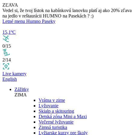
ZĽAVA
Vedel si, že tvoj lístok na kabínkovú lanovku platí aj ako 20% zľava
na jedlo v reštaurácii HUMNO na Pasekách ? :)
Letné menu Humno Paseky
15,1ºC
0/15
2/14
Live kamery
English
Zážitky
ZIMA
Vrátna v zime
Lyžovanie
Skialp a skitouring
Detská zóna Mini a Maxi
Večerné lyžovanie
Zimná turistika
Lyžiarske kurzy pre školy